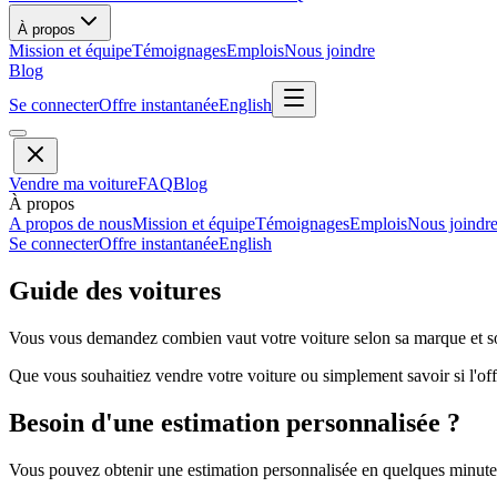
À propos
Mission et équipe
Témoignages
Emplois
Nous joindre
Blog
Se connecter
Offre instantanée
English
Vendre ma voiture
FAQ
Blog
À propos
A propos de nous
Mission et équipe
Témoignages
Emplois
Nous joindr
Se connecter
Offre instantanée
English
Guide des voitures
Vous vous demandez combien vaut votre voiture selon sa marque et so
Que vous souhaitiez vendre votre voiture ou simplement savoir si l'offr
Besoin d'une estimation personnalisée ?
Vous pouvez obtenir une estimation personnalisée en quelques minutes 