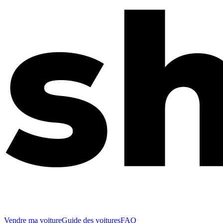
Vendre ma voiture
Guide des voitures
FAQ