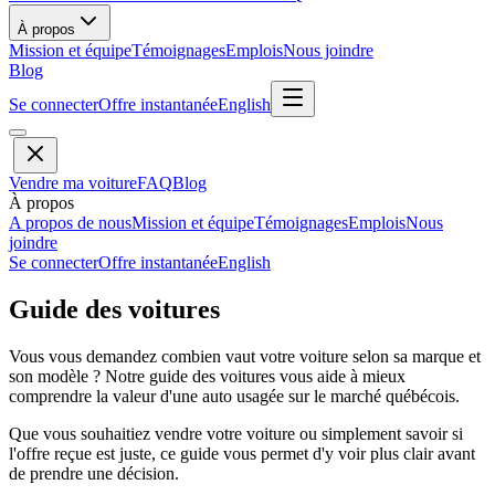
À propos
Mission et équipe
Témoignages
Emplois
Nous joindre
Blog
Se connecter
Offre instantanée
English
Vendre ma voiture
FAQ
Blog
À propos
A propos de nous
Mission et équipe
Témoignages
Emplois
Nous
joindre
Se connecter
Offre instantanée
English
Guide des voitures
Vous vous demandez combien vaut votre voiture selon sa marque et
son modèle ? Notre guide des voitures vous aide à mieux
comprendre la valeur d'une auto usagée sur le marché québécois.
Que vous souhaitiez vendre votre voiture ou simplement savoir si
l'offre reçue est juste, ce guide vous permet d'y voir plus clair avant
de prendre une décision.