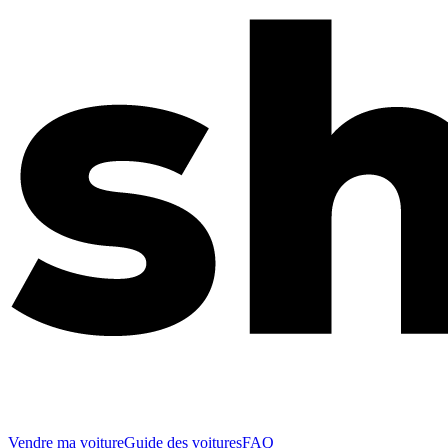
Vendre ma voiture
Guide des voitures
FAQ