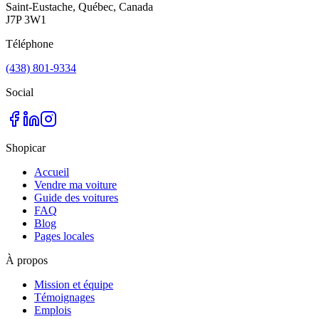
Saint-Eustache, Québec, Canada
J7P 3W1
Téléphone
(438) 801-9334
Social
Shopicar
Accueil
Vendre ma voiture
Guide des voitures
FAQ
Blog
Pages locales
À propos
Mission et équipe
Témoignages
Emplois