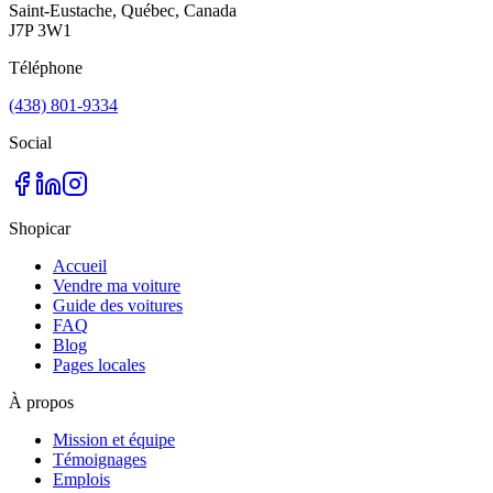
Saint-Eustache, Québec, Canada
J7P 3W1
Téléphone
(438) 801-9334
Social
Shopicar
Accueil
Vendre ma voiture
Guide des voitures
FAQ
Blog
Pages locales
À propos
Mission et équipe
Témoignages
Emplois