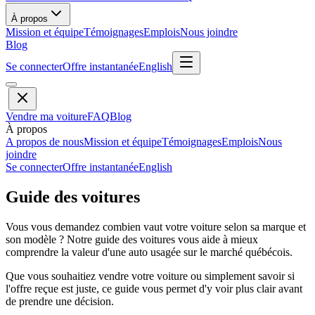
À propos
Mission et équipe
Témoignages
Emplois
Nous joindre
Blog
Se connecter
Offre instantanée
English
Vendre ma voiture
FAQ
Blog
À propos
A propos de nous
Mission et équipe
Témoignages
Emplois
Nous
joindre
Se connecter
Offre instantanée
English
Guide des voitures
Vous vous demandez combien vaut votre voiture selon sa marque et
son modèle ? Notre guide des voitures vous aide à mieux
comprendre la valeur d'une auto usagée sur le marché québécois.
Que vous souhaitiez vendre votre voiture ou simplement savoir si
l'offre reçue est juste, ce guide vous permet d'y voir plus clair avant
de prendre une décision.