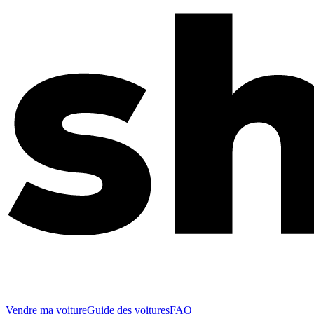
Vendre ma voiture
Guide des voitures
FAQ