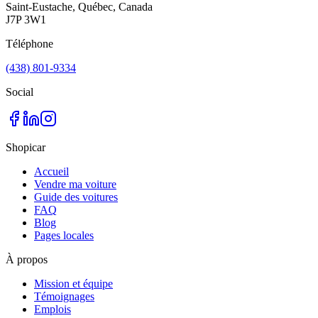
Saint-Eustache, Québec, Canada
J7P 3W1
Téléphone
(438) 801-9334
Social
Shopicar
Accueil
Vendre ma voiture
Guide des voitures
FAQ
Blog
Pages locales
À propos
Mission et équipe
Témoignages
Emplois