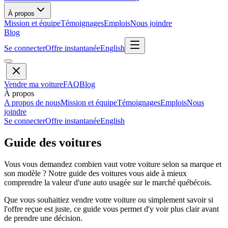
À propos
Mission et équipe
Témoignages
Emplois
Nous joindre
Blog
Se connecter
Offre instantanée
English
Vendre ma voiture
FAQ
Blog
À propos
A propos de nous
Mission et équipe
Témoignages
Emplois
Nous
joindre
Se connecter
Offre instantanée
English
Guide des voitures
Vous vous demandez combien vaut votre voiture selon sa marque et
son modèle ? Notre guide des voitures vous aide à mieux
comprendre la valeur d'une auto usagée sur le marché québécois.
Que vous souhaitiez vendre votre voiture ou simplement savoir si
l'offre reçue est juste, ce guide vous permet d'y voir plus clair avant
de prendre une décision.