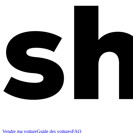
Vendre ma voiture
Guide des voitures
FAQ