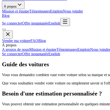
À propos
Mission et équipe
Témoignages
Emplois
Nous joindre
Blog
Se connecter
Offre instantanée
English
Vendre ma voiture
FAQ
Blog
À propos
A propos de nous
Mission et équipe
Témoignages
Emplois
Nous joindr
Se connecter
Offre instantanée
English
Guide des voitures
Vous vous demandez combien vaut votre voiture selon sa marque et so
Que vous souhaitiez vendre votre voiture ou simplement savoir si l'offr
Besoin d'une estimation personnalisée ?
Vous pouvez obtenir une estimation personnalisée en quelques minutes 