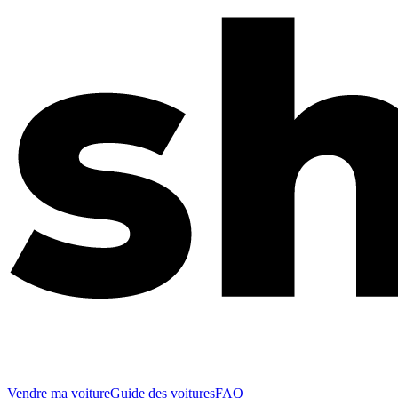
Vendre ma voiture
Guide des voitures
FAQ