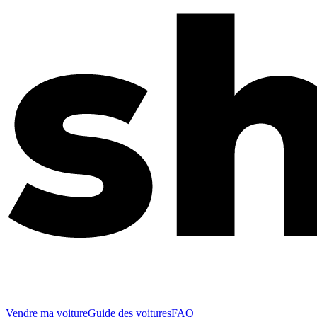
Vendre ma voiture
Guide des voitures
FAQ