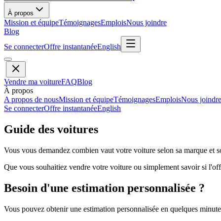
À propos
Mission et équipe
Témoignages
Emplois
Nous joindre
Blog
Se connecter
Offre instantanée
English
Vendre ma voiture
FAQ
Blog
À propos
A propos de nous
Mission et équipe
Témoignages
Emplois
Nous joindr
Se connecter
Offre instantanée
English
Guide des voitures
Vous vous demandez combien vaut votre voiture selon sa marque et so
Que vous souhaitiez vendre votre voiture ou simplement savoir si l'offr
Besoin d'une estimation personnalisée ?
Vous pouvez obtenir une estimation personnalisée en quelques minutes 