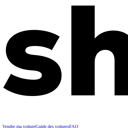
Vendre ma voiture
Guide des voitures
FAQ