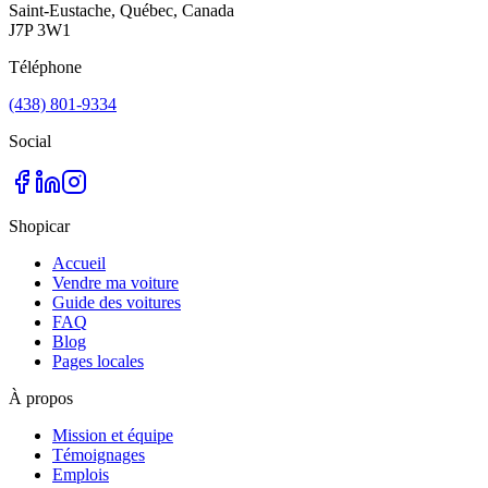
Saint-Eustache, Québec, Canada
J7P 3W1
Téléphone
(438) 801-9334
Social
Shopicar
Accueil
Vendre ma voiture
Guide des voitures
FAQ
Blog
Pages locales
À propos
Mission et équipe
Témoignages
Emplois