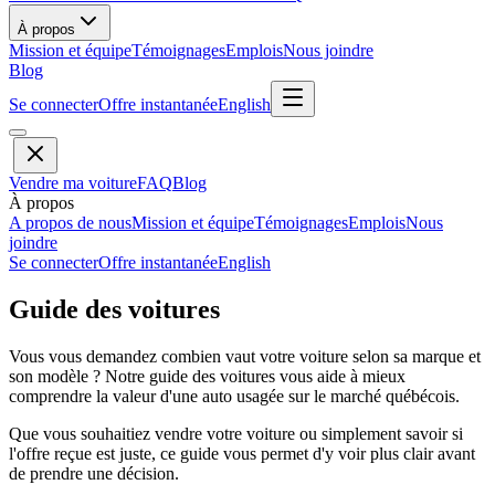
À propos
Mission et équipe
Témoignages
Emplois
Nous joindre
Blog
Se connecter
Offre instantanée
English
Vendre ma voiture
FAQ
Blog
À propos
A propos de nous
Mission et équipe
Témoignages
Emplois
Nous
joindre
Se connecter
Offre instantanée
English
Guide des voitures
Vous vous demandez combien vaut votre voiture selon sa marque et
son modèle ? Notre guide des voitures vous aide à mieux
comprendre la valeur d'une auto usagée sur le marché québécois.
Que vous souhaitiez vendre votre voiture ou simplement savoir si
l'offre reçue est juste, ce guide vous permet d'y voir plus clair avant
de prendre une décision.