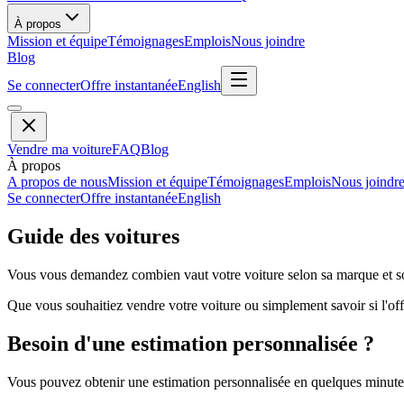
À propos
Mission et équipe
Témoignages
Emplois
Nous joindre
Blog
Se connecter
Offre instantanée
English
Vendre ma voiture
FAQ
Blog
À propos
A propos de nous
Mission et équipe
Témoignages
Emplois
Nous joindr
Se connecter
Offre instantanée
English
Guide des voitures
Vous vous demandez combien vaut votre voiture selon sa marque et so
Que vous souhaitiez vendre votre voiture ou simplement savoir si l'offr
Besoin d'une estimation personnalisée ?
Vous pouvez obtenir une estimation personnalisée en quelques minutes 