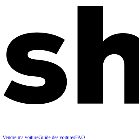
Vendre ma voiture
Guide des voitures
FAQ