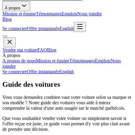
À propos
Mission et équipe
Témoignages
Emplois
Nous joindre
Blog
Se connecter
Offre instantanée
English
Vendre ma voiture
FAQ
Blog
À propos
A propos de nous
Mission et équipe
Témoignages
Emplois
Nous
joindre
Se connecter
Offre instantanée
English
Guide des voitures
Vous vous demandez combien vaut votre voiture selon sa marque et
son modèle ? Notre guide des voitures vous aide à mieux
comprendre la valeur d'une auto usagée sur le marché québécois.
Que vous souhaitiez vendre votre voiture ou simplement savoir si
l'offre reçue est juste, ce guide vous permet d'y voir plus clair avant
de prendre une décision.