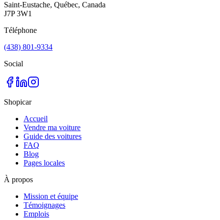
Saint-Eustache, Québec, Canada
J7P 3W1
Téléphone
(438) 801-9334
Social
Shopicar
Accueil
Vendre ma voiture
Guide des voitures
FAQ
Blog
Pages locales
À propos
Mission et équipe
Témoignages
Emplois