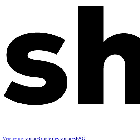
Vendre ma voiture
Guide des voitures
FAQ