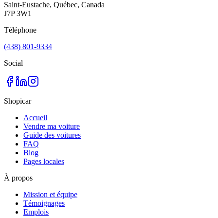
Saint-Eustache, Québec, Canada
J7P 3W1
Téléphone
(438) 801-9334
Social
Shopicar
Accueil
Vendre ma voiture
Guide des voitures
FAQ
Blog
Pages locales
À propos
Mission et équipe
Témoignages
Emplois