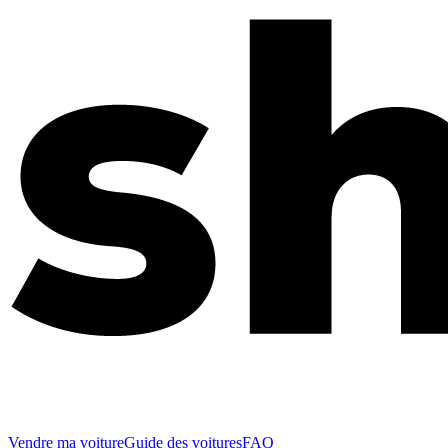
Vendre ma voiture
Guide des voitures
FAQ