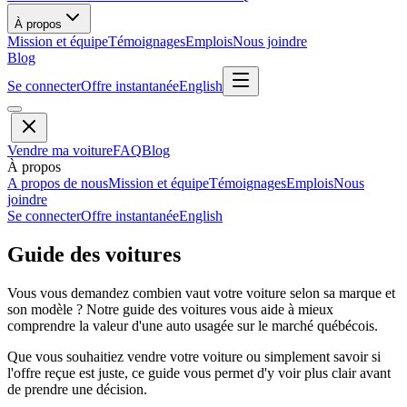
À propos
Mission et équipe
Témoignages
Emplois
Nous joindre
Blog
Se connecter
Offre instantanée
English
Vendre ma voiture
FAQ
Blog
À propos
A propos de nous
Mission et équipe
Témoignages
Emplois
Nous
joindre
Se connecter
Offre instantanée
English
Guide des voitures
Vous vous demandez combien vaut votre voiture selon sa marque et
son modèle ? Notre guide des voitures vous aide à mieux
comprendre la valeur d'une auto usagée sur le marché québécois.
Que vous souhaitiez vendre votre voiture ou simplement savoir si
l'offre reçue est juste, ce guide vous permet d'y voir plus clair avant
de prendre une décision.