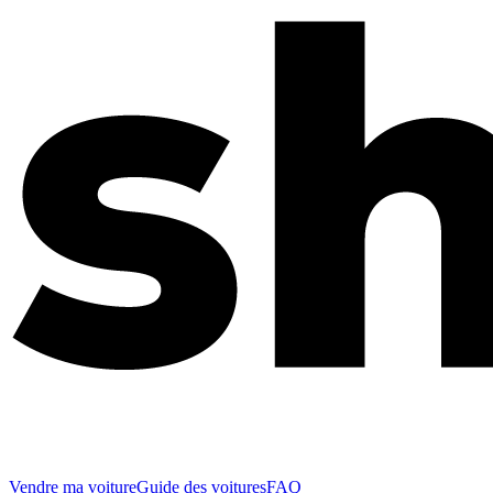
Vendre ma voiture
Guide des voitures
FAQ