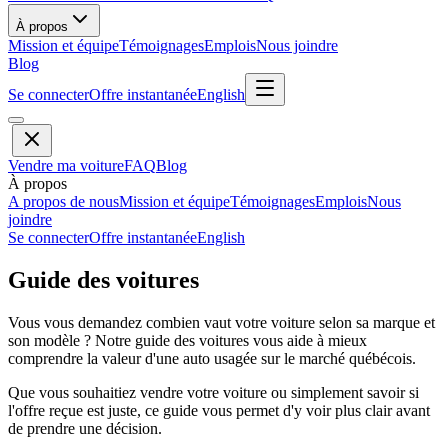
À propos
Mission et équipe
Témoignages
Emplois
Nous joindre
Blog
Se connecter
Offre instantanée
English
Vendre ma voiture
FAQ
Blog
À propos
A propos de nous
Mission et équipe
Témoignages
Emplois
Nous
joindre
Se connecter
Offre instantanée
English
Guide des voitures
Vous vous demandez combien vaut votre voiture selon sa marque et
son modèle ? Notre guide des voitures vous aide à mieux
comprendre la valeur d'une auto usagée sur le marché québécois.
Que vous souhaitiez vendre votre voiture ou simplement savoir si
l'offre reçue est juste, ce guide vous permet d'y voir plus clair avant
de prendre une décision.