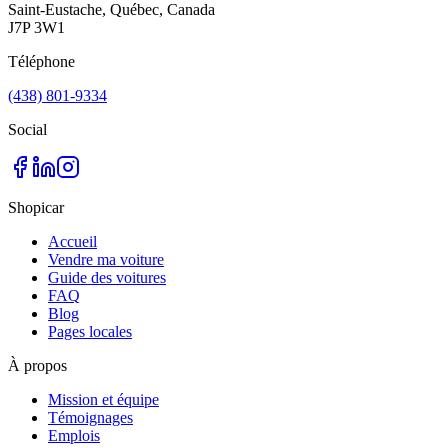
Saint-Eustache, Québec, Canada
J7P 3W1
Téléphone
(438) 801-9334
Social
Shopicar
Accueil
Vendre ma voiture
Guide des voitures
FAQ
Blog
Pages locales
À propos
Mission et équipe
Témoignages
Emplois