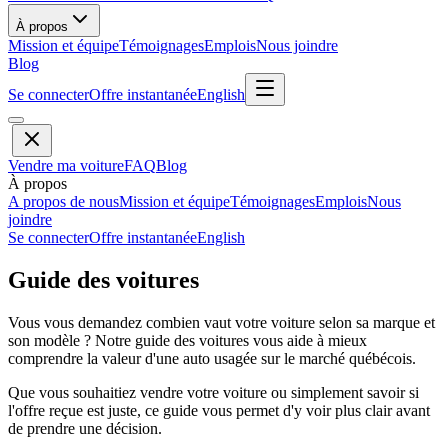
À propos
Mission et équipe
Témoignages
Emplois
Nous joindre
Blog
Se connecter
Offre instantanée
English
Vendre ma voiture
FAQ
Blog
À propos
A propos de nous
Mission et équipe
Témoignages
Emplois
Nous
joindre
Se connecter
Offre instantanée
English
Guide des voitures
Vous vous demandez combien vaut votre voiture selon sa marque et
son modèle ? Notre guide des voitures vous aide à mieux
comprendre la valeur d'une auto usagée sur le marché québécois.
Que vous souhaitiez vendre votre voiture ou simplement savoir si
l'offre reçue est juste, ce guide vous permet d'y voir plus clair avant
de prendre une décision.