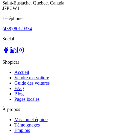
Saint-Eustache, Québec, Canada
J7P 3W1
Téléphone
(438) 801-9334
Social
Shopicar
Accueil
Vendre ma voiture
Guide des voitures
FAQ
Blog
Pages locales
À propos
Mission et équipe
Témoignages
Emplois