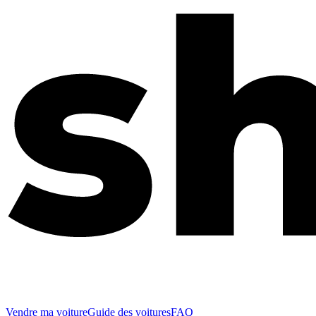
Vendre ma voiture
Guide des voitures
FAQ