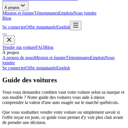
À propos
Mission et équipe
Témoignages
Emplois
Nous joindre
Blog
Se connecter
Offre instantanée
English
Vendre ma voiture
FAQ
Blog
À propos
A propos de nous
Mission et équipe
Témoignages
Emplois
Nous
joindre
Se connecter
Offre instantanée
English
Guide des voitures
Vous vous demandez combien vaut votre voiture selon sa marque et
son modèle ? Notre guide des voitures vous aide à mieux
comprendre la valeur d'une auto usagée sur le marché québécois.
Que vous souhaitiez vendre votre voiture ou simplement savoir si
l'offre reçue est juste, ce guide vous permet d'y voir plus clair avant
de prendre une décision.