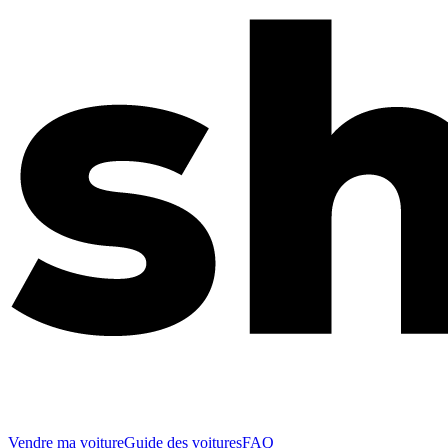
Vendre ma voiture
Guide des voitures
FAQ