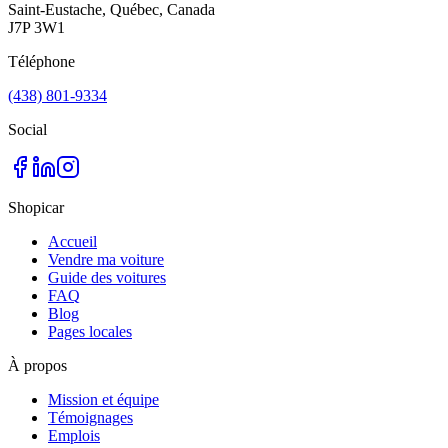
Saint-Eustache, Québec, Canada
J7P 3W1
Téléphone
(438) 801-9334
Social
Shopicar
Accueil
Vendre ma voiture
Guide des voitures
FAQ
Blog
Pages locales
À propos
Mission et équipe
Témoignages
Emplois