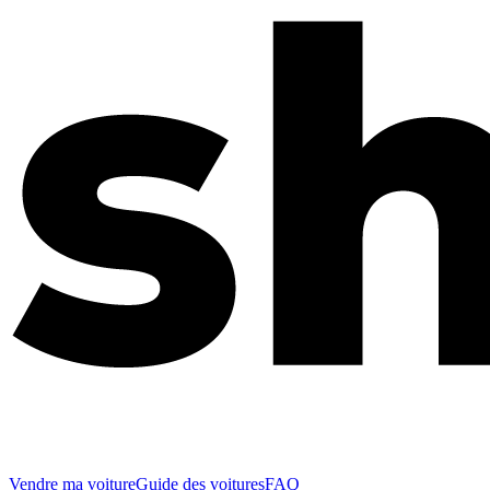
Vendre ma voiture
Guide des voitures
FAQ