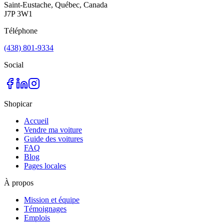
Saint-Eustache, Québec, Canada
J7P 3W1
Téléphone
(438) 801-9334
Social
Shopicar
Accueil
Vendre ma voiture
Guide des voitures
FAQ
Blog
Pages locales
À propos
Mission et équipe
Témoignages
Emplois