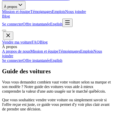
À propos
Mission et équipe
Témoignages
Emplois
Nous joindre
Blog
Se connecter
Offre instantanée
English
Vendre ma voiture
FAQ
Blog
À propos
A propos de nous
Mission et équipe
Témoignages
Emplois
Nous
joindre
Se connecter
Offre instantanée
English
Guide des voitures
Vous vous demandez combien vaut votre voiture selon sa marque et
son modèle ? Notre guide des voitures vous aide à mieux
comprendre la valeur d'une auto usagée sur le marché québécois.
Que vous souhaitiez vendre votre voiture ou simplement savoir si
l'offre reçue est juste, ce guide vous permet d'y voir plus clair avant
de prendre une décision.