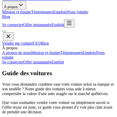
À propos
Mission et équipe
Témoignages
Emplois
Nous joindre
Blog
Se connecter
Offre instantanée
English
Vendre ma voiture
FAQ
Blog
À propos
A propos de nous
Mission et équipe
Témoignages
Emplois
Nous
joindre
Se connecter
Offre instantanée
English
Guide des voitures
Vous vous demandez combien vaut votre voiture selon sa marque et
son modèle ? Notre guide des voitures vous aide à mieux
comprendre la valeur d'une auto usagée sur le marché québécois.
Que vous souhaitiez vendre votre voiture ou simplement savoir si
l'offre reçue est juste, ce guide vous permet d'y voir plus clair avant
de prendre une décision.