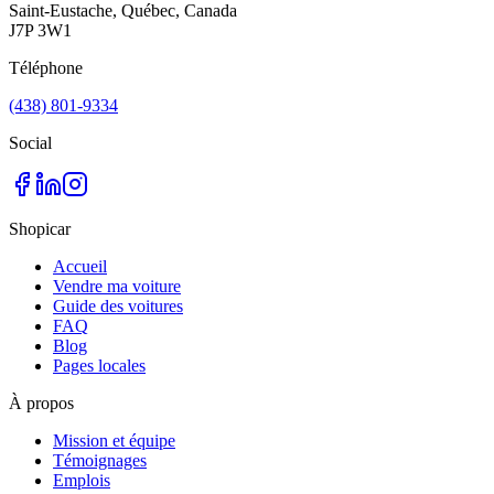
Saint-Eustache, Québec, Canada
J7P 3W1
Téléphone
(438) 801-9334
Social
Shopicar
Accueil
Vendre ma voiture
Guide des voitures
FAQ
Blog
Pages locales
À propos
Mission et équipe
Témoignages
Emplois