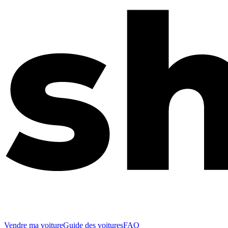
Vendre ma voiture
Guide des voitures
FAQ