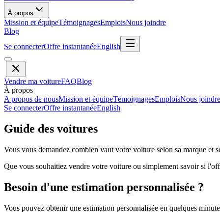
À propos
Mission et équipe
Témoignages
Emplois
Nous joindre
Blog
Se connecter
Offre instantanée
English
Vendre ma voiture
FAQ
Blog
À propos
A propos de nous
Mission et équipe
Témoignages
Emplois
Nous joindr
Se connecter
Offre instantanée
English
Guide des voitures
Vous vous demandez combien vaut votre voiture selon sa marque et so
Que vous souhaitiez vendre votre voiture ou simplement savoir si l'offr
Besoin d'une estimation personnalisée ?
Vous pouvez obtenir une estimation personnalisée en quelques minutes 