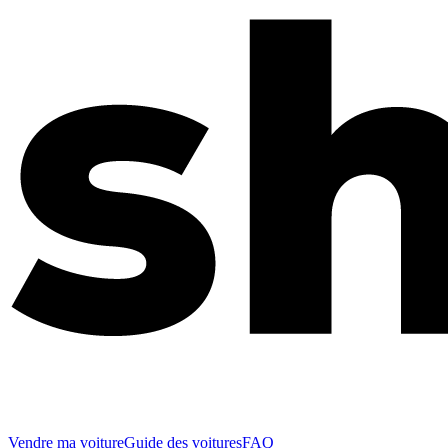
Vendre ma voiture
Guide des voitures
FAQ