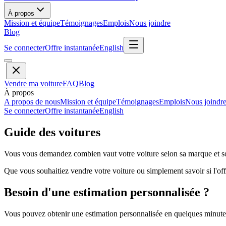
À propos
Mission et équipe
Témoignages
Emplois
Nous joindre
Blog
Se connecter
Offre instantanée
English
Vendre ma voiture
FAQ
Blog
À propos
A propos de nous
Mission et équipe
Témoignages
Emplois
Nous joindr
Se connecter
Offre instantanée
English
Guide des voitures
Vous vous demandez combien vaut votre voiture selon sa marque et so
Que vous souhaitiez vendre votre voiture ou simplement savoir si l'offr
Besoin d'une estimation personnalisée ?
Vous pouvez obtenir une estimation personnalisée en quelques minutes 