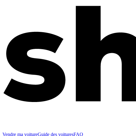
Vendre ma voiture
Guide des voitures
FAQ