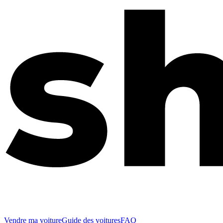
Vendre ma voiture
Guide des voitures
FAQ