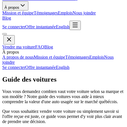
À propos
Mission et équipe
Témoignages
Emplois
Nous joindre
Blog
Se connecter
Offre instantanée
English
Vendre ma voiture
FAQ
Blog
À propos
A propos de nous
Mission et équipe
Témoignages
Emplois
Nous
joindre
Se connecter
Offre instantanée
English
Guide des voitures
Vous vous demandez combien vaut votre voiture selon sa marque et
son modèle ? Notre guide des voitures vous aide à mieux
comprendre la valeur d'une auto usagée sur le marché québécois.
Que vous souhaitiez vendre votre voiture ou simplement savoir si
l'offre reçue est juste, ce guide vous permet d'y voir plus clair avant
de prendre une décision.