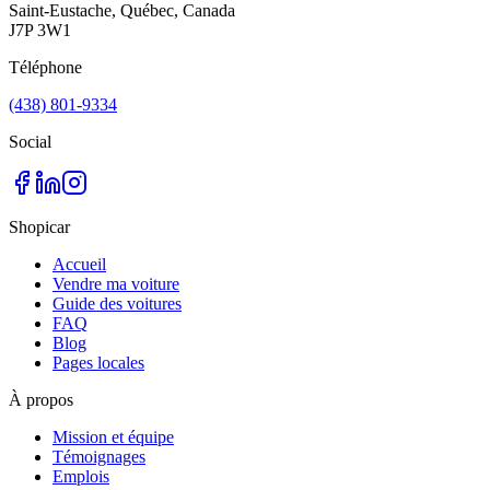
Saint-Eustache, Québec, Canada
J7P 3W1
Téléphone
(438) 801-9334
Social
Shopicar
Accueil
Vendre ma voiture
Guide des voitures
FAQ
Blog
Pages locales
À propos
Mission et équipe
Témoignages
Emplois