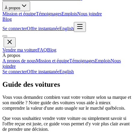
À propos
Mission et équipe
Témoignages
Emplois
Nous joindre
Blog
Se connecter
Offre instantanée
English
Vendre ma voiture
FAQ
Blog
À propos
A propos de nous
Mission et équipe
Témoignages
Emplois
Nous
joindre
Se connecter
Offre instantanée
English
Guide des voitures
Vous vous demandez combien vaut votre voiture selon sa marque et
son modèle ? Notre guide des voitures vous aide à mieux
comprendre la valeur d'une auto usagée sur le marché québécois.
Que vous souhaitiez vendre votre voiture ou simplement savoir si
l'offre reçue est juste, ce guide vous permet d'y voir plus clair avant
de prendre une décision.