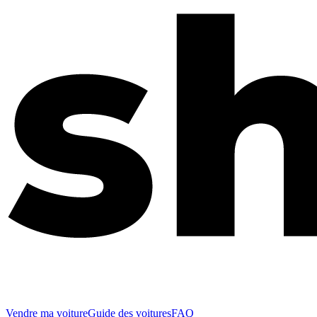
Vendre ma voiture
Guide des voitures
FAQ