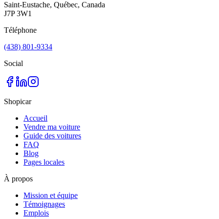
Saint-Eustache, Québec, Canada
J7P 3W1
Téléphone
(438) 801-9334
Social
Shopicar
Accueil
Vendre ma voiture
Guide des voitures
FAQ
Blog
Pages locales
À propos
Mission et équipe
Témoignages
Emplois