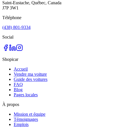
Saint-Eustache, Québec, Canada
J7P 3W1
Téléphone
(438) 801-9334
Social
Shopicar
Accueil
Vendre ma voiture
Guide des voitures
FAQ
Blog
Pages locales
À propos
Mission et équipe
Témoignages
Emplois