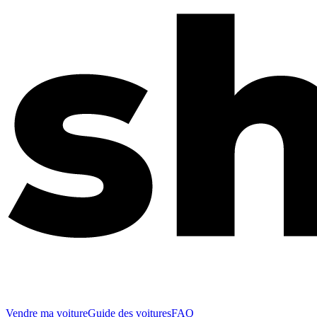
Vendre ma voiture
Guide des voitures
FAQ