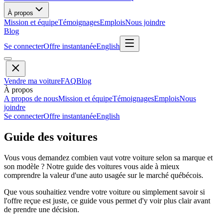
À propos
Mission et équipe
Témoignages
Emplois
Nous joindre
Blog
Se connecter
Offre instantanée
English
Vendre ma voiture
FAQ
Blog
À propos
A propos de nous
Mission et équipe
Témoignages
Emplois
Nous
joindre
Se connecter
Offre instantanée
English
Guide des voitures
Vous vous demandez combien vaut votre voiture selon sa marque et
son modèle ? Notre guide des voitures vous aide à mieux
comprendre la valeur d'une auto usagée sur le marché québécois.
Que vous souhaitiez vendre votre voiture ou simplement savoir si
l'offre reçue est juste, ce guide vous permet d'y voir plus clair avant
de prendre une décision.