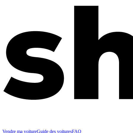
Vendre ma voiture
Guide des voitures
FAQ