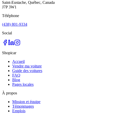
Saint-Eustache, Québec, Canada
J7P 3W1
Téléphone
(438) 801-9334
Social
Shopicar
Accueil
Vendre ma voiture
Guide des voitures
FAQ
Blog
Pages locales
À propos
Mission et équipe
Témoignages
Emplois