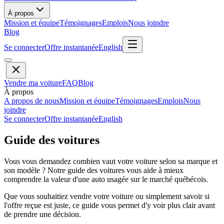
À propos
Mission et équipe
Témoignages
Emplois
Nous joindre
Blog
Se connecter
Offre instantanée
English
Vendre ma voiture
FAQ
Blog
À propos
A propos de nous
Mission et équipe
Témoignages
Emplois
Nous
joindre
Se connecter
Offre instantanée
English
Guide des voitures
Vous vous demandez combien vaut votre voiture selon sa marque et
son modèle ? Notre guide des voitures vous aide à mieux
comprendre la valeur d'une auto usagée sur le marché québécois.
Que vous souhaitiez vendre votre voiture ou simplement savoir si
l'offre reçue est juste, ce guide vous permet d'y voir plus clair avant
de prendre une décision.