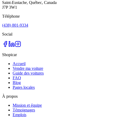
Saint-Eustache, Québec, Canada
J7P 3W1
Téléphone
(438) 801-9334
Social
Shopicar
Accueil
Vendre ma voiture
Guide des voitures
FAQ
Blog
Pages locales
À propos
Mission et équipe
Témoignages
Emplois