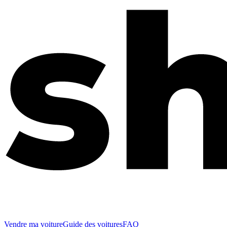
Vendre ma voiture
Guide des voitures
FAQ