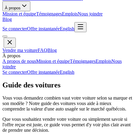
À propos
Mission et équipe
Témoignages
Emplois
Nous joindre
Blog
Se connecter
Offre instantanée
English
Vendre ma voiture
FAQ
Blog
À propos
A propos de nous
Mission et équipe
Témoignages
Emplois
Nous
joindre
Se connecter
Offre instantanée
English
Guide des voitures
Vous vous demandez combien vaut votre voiture selon sa marque et
son modèle ? Notre guide des voitures vous aide à mieux
comprendre la valeur d'une auto usagée sur le marché québécois.
Que vous souhaitiez vendre votre voiture ou simplement savoir si
l'offre reçue est juste, ce guide vous permet d'y voir plus clair avant
de prendre une décision.