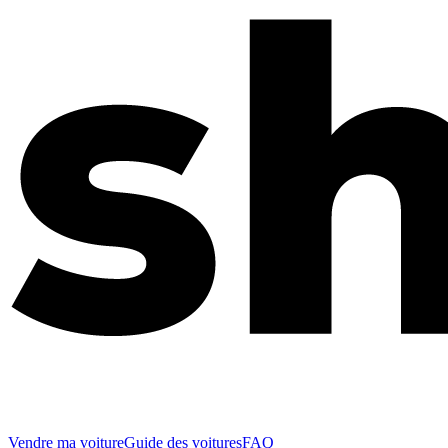
Vendre ma voiture
Guide des voitures
FAQ