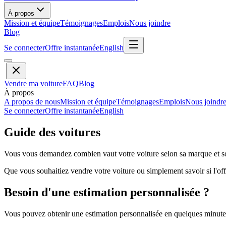
À propos
Mission et équipe
Témoignages
Emplois
Nous joindre
Blog
Se connecter
Offre instantanée
English
Vendre ma voiture
FAQ
Blog
À propos
A propos de nous
Mission et équipe
Témoignages
Emplois
Nous joindr
Se connecter
Offre instantanée
English
Guide des voitures
Vous vous demandez combien vaut votre voiture selon sa marque et so
Que vous souhaitiez vendre votre voiture ou simplement savoir si l'offr
Besoin d'une estimation personnalisée ?
Vous pouvez obtenir une estimation personnalisée en quelques minutes 