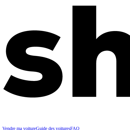
Vendre ma voiture
Guide des voitures
FAQ