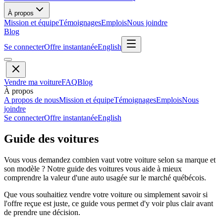
À propos
Mission et équipe
Témoignages
Emplois
Nous joindre
Blog
Se connecter
Offre instantanée
English
Vendre ma voiture
FAQ
Blog
À propos
A propos de nous
Mission et équipe
Témoignages
Emplois
Nous
joindre
Se connecter
Offre instantanée
English
Guide des voitures
Vous vous demandez combien vaut votre voiture selon sa marque et
son modèle ? Notre guide des voitures vous aide à mieux
comprendre la valeur d'une auto usagée sur le marché québécois.
Que vous souhaitiez vendre votre voiture ou simplement savoir si
l'offre reçue est juste, ce guide vous permet d'y voir plus clair avant
de prendre une décision.