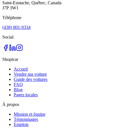
Saint-Eustache, Québec, Canada
J7P 3W1
Téléphone
(438) 801-9334
Social
Shopicar
Accueil
Vendre ma voiture
Guide des voitures
FAQ
Blog
Pages locales
À propos
Mission et équipe
Témoignages
Emplois