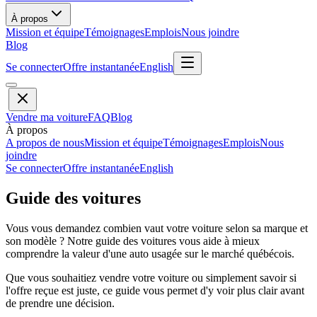
À propos
Mission et équipe
Témoignages
Emplois
Nous joindre
Blog
Se connecter
Offre instantanée
English
Vendre ma voiture
FAQ
Blog
À propos
A propos de nous
Mission et équipe
Témoignages
Emplois
Nous
joindre
Se connecter
Offre instantanée
English
Guide des voitures
Vous vous demandez combien vaut votre voiture selon sa marque et
son modèle ? Notre guide des voitures vous aide à mieux
comprendre la valeur d'une auto usagée sur le marché québécois.
Que vous souhaitiez vendre votre voiture ou simplement savoir si
l'offre reçue est juste, ce guide vous permet d'y voir plus clair avant
de prendre une décision.