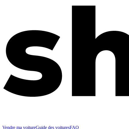
Vendre ma voiture
Guide des voitures
FAQ