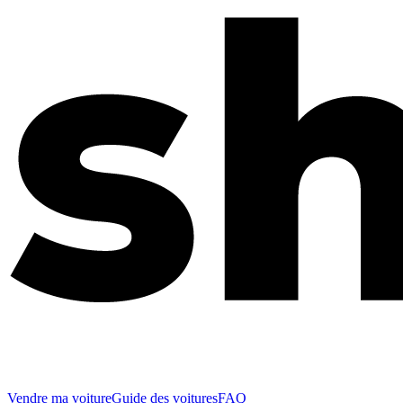
Vendre ma voiture
Guide des voitures
FAQ