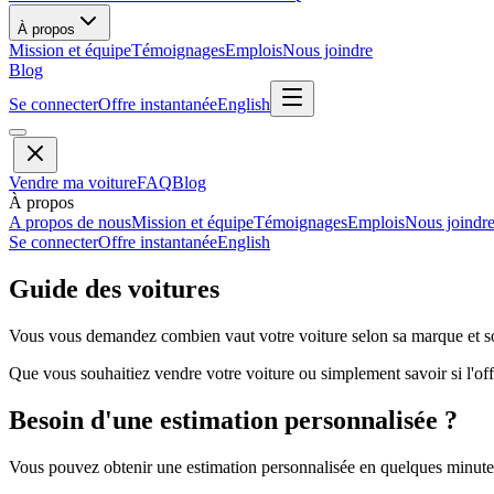
À propos
Mission et équipe
Témoignages
Emplois
Nous joindre
Blog
Se connecter
Offre instantanée
English
Vendre ma voiture
FAQ
Blog
À propos
A propos de nous
Mission et équipe
Témoignages
Emplois
Nous joindr
Se connecter
Offre instantanée
English
Guide des voitures
Vous vous demandez combien vaut votre voiture selon sa marque et so
Que vous souhaitiez vendre votre voiture ou simplement savoir si l'offr
Besoin d'une estimation personnalisée ?
Vous pouvez obtenir une estimation personnalisée en quelques minutes 