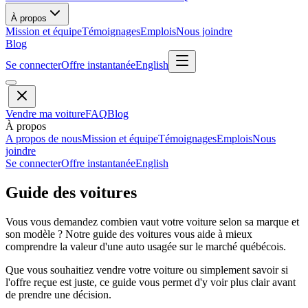
À propos
Mission et équipe
Témoignages
Emplois
Nous joindre
Blog
Se connecter
Offre instantanée
English
Vendre ma voiture
FAQ
Blog
À propos
A propos de nous
Mission et équipe
Témoignages
Emplois
Nous
joindre
Se connecter
Offre instantanée
English
Guide des voitures
Vous vous demandez combien vaut votre voiture selon sa marque et
son modèle ? Notre guide des voitures vous aide à mieux
comprendre la valeur d'une auto usagée sur le marché québécois.
Que vous souhaitiez vendre votre voiture ou simplement savoir si
l'offre reçue est juste, ce guide vous permet d'y voir plus clair avant
de prendre une décision.