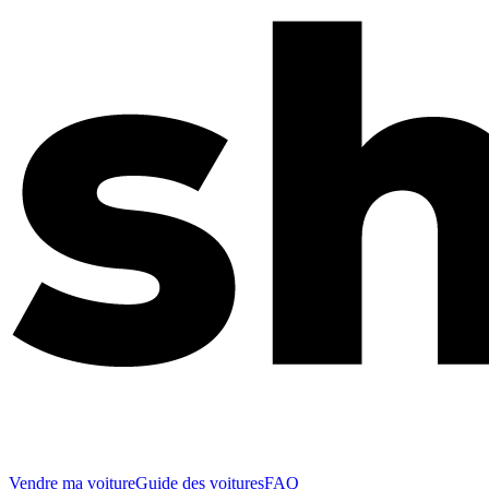
Vendre ma voiture
Guide des voitures
FAQ