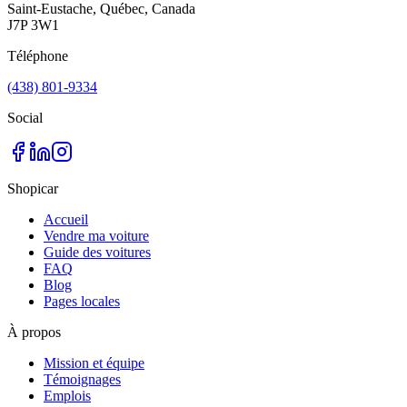
Saint-Eustache, Québec, Canada
J7P 3W1
Téléphone
(438) 801-9334
Social
Shopicar
Accueil
Vendre ma voiture
Guide des voitures
FAQ
Blog
Pages locales
À propos
Mission et équipe
Témoignages
Emplois