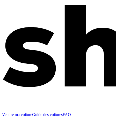
Vendre ma voiture
Guide des voitures
FAQ