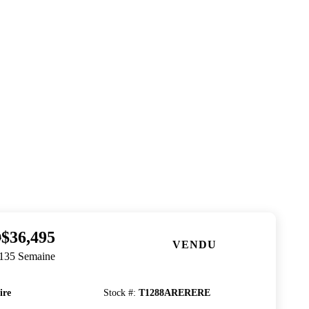
$36,495
0
VENDU
$135 Semaine
ire
Stock #
:
T1288ARERERE