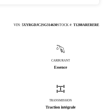
VIN
:
5XYRGDJC2SG314630
STOCK #
:
T1288ARERERE
CARBURANT
Essence
TRANSMISSION
Traction intégrale