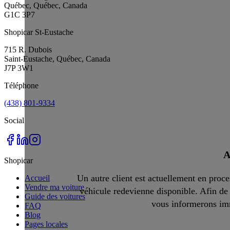
Québec, Québec, Canada
G1C 3P7
Shopicar St-Eustache
715 R. Dubois
Saint-Eustache, Québec, Canada
J7P 3W1
Téléphone
(438) 801-9334
Social
A
Shopicar
Un autre client est actuellement en proces
Accueil
Vendre ma voiture
véhicule redevienne disponible. Afin de 
Guide des voitures
vous informerons imm
FAQ
Blog
Pages locales