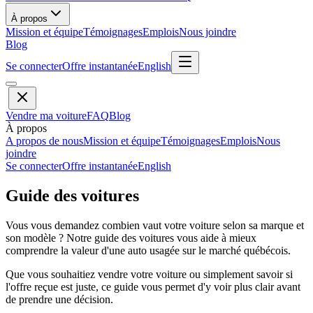
À propos
Mission et équipe
Témoignages
Emplois
Nous joindre
Blog
Se connecter
Offre instantanée
English
Vendre ma voiture
FAQ
Blog
À propos
A propos de nous
Mission et équipe
Témoignages
Emplois
Nous
joindre
Se connecter
Offre instantanée
English
Guide des voitures
Vous vous demandez combien vaut votre voiture selon sa marque et
son modèle ? Notre guide des voitures vous aide à mieux
comprendre la valeur d'une auto usagée sur le marché québécois.
Que vous souhaitiez vendre votre voiture ou simplement savoir si
l'offre reçue est juste, ce guide vous permet d'y voir plus clair avant
de prendre une décision.