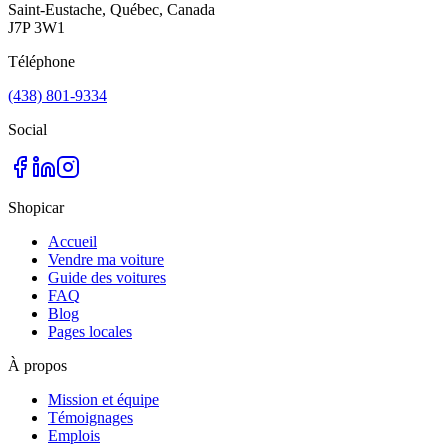
Saint-Eustache, Québec, Canada
J7P 3W1
Téléphone
(438) 801-9334
Social
Shopicar
Accueil
Vendre ma voiture
Guide des voitures
FAQ
Blog
Pages locales
À propos
Mission et équipe
Témoignages
Emplois