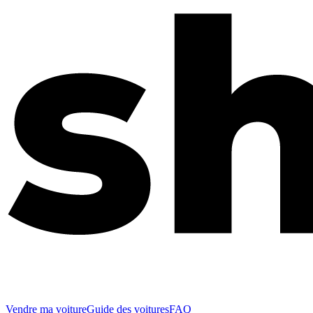
Vendre ma voiture
Guide des voitures
FAQ