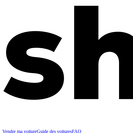
Vendre ma voiture
Guide des voitures
FAQ