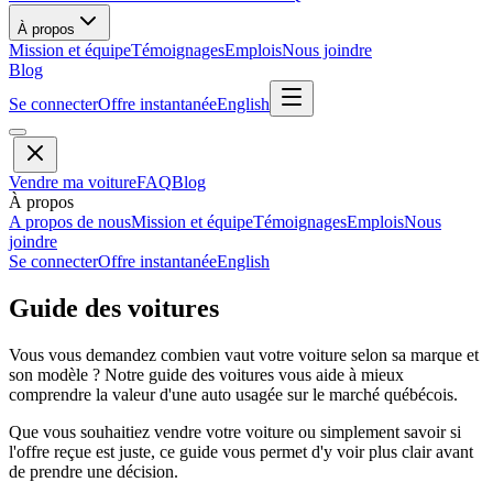
À propos
Mission et équipe
Témoignages
Emplois
Nous joindre
Blog
Se connecter
Offre instantanée
English
Vendre ma voiture
FAQ
Blog
À propos
A propos de nous
Mission et équipe
Témoignages
Emplois
Nous
joindre
Se connecter
Offre instantanée
English
Guide des voitures
Vous vous demandez combien vaut votre voiture selon sa marque et
son modèle ? Notre guide des voitures vous aide à mieux
comprendre la valeur d'une auto usagée sur le marché québécois.
Que vous souhaitiez vendre votre voiture ou simplement savoir si
l'offre reçue est juste, ce guide vous permet d'y voir plus clair avant
de prendre une décision.