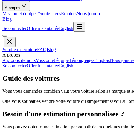
À propos
Mission et équipe
Témoignages
Emplois
Nous joindre
Blog
Se connecter
Offre instantanée
English
Vendre ma voiture
FAQ
Blog
À propos
A propos de nous
Mission et équipe
Témoignages
Emplois
Nous joindr
Se connecter
Offre instantanée
English
Guide des voitures
Vous vous demandez combien vaut votre voiture selon sa marque et so
Que vous souhaitiez vendre votre voiture ou simplement savoir si l'offr
Besoin d'une estimation personnalisée ?
Vous pouvez obtenir une estimation personnalisée en quelques minutes 