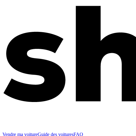
Vendre ma voiture
Guide des voitures
FAQ