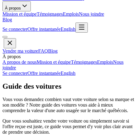
À propos
Mission et équipe
Témoignages
Emplois
Nous joindre
Blog
Se connecter
Offre instantanée
English
Vendre ma voiture
FAQ
Blog
À propos
A propos de nous
Mission et équipe
Témoignages
Emplois
Nous
joindre
Se connecter
Offre instantanée
English
Guide des voitures
Vous vous demandez combien vaut votre voiture selon sa marque et
son modèle ? Notre guide des voitures vous aide à mieux
comprendre la valeur d'une auto usagée sur le marché québécois.
Que vous souhaitiez vendre votre voiture ou simplement savoir si
l'offre reçue est juste, ce guide vous permet d'y voir plus clair avant
de prendre une décision.