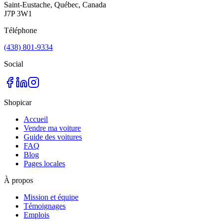
Saint-Eustache, Québec, Canada
J7P 3W1
Téléphone
(438) 801-9334
Social
Shopicar
Accueil
Vendre ma voiture
Guide des voitures
FAQ
Blog
Pages locales
À propos
Mission et équipe
Témoignages
Emplois