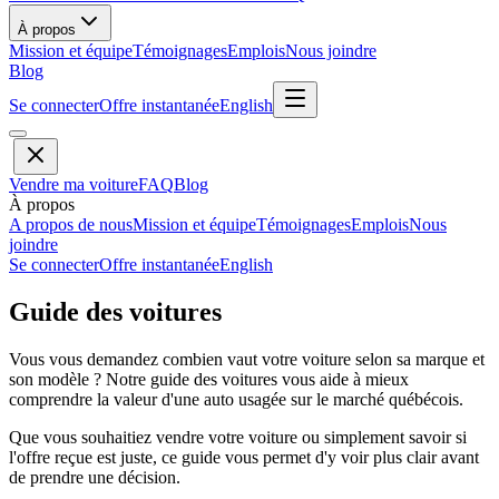
À propos
Mission et équipe
Témoignages
Emplois
Nous joindre
Blog
Se connecter
Offre instantanée
English
Vendre ma voiture
FAQ
Blog
À propos
A propos de nous
Mission et équipe
Témoignages
Emplois
Nous
joindre
Se connecter
Offre instantanée
English
Guide des voitures
Vous vous demandez combien vaut votre voiture selon sa marque et
son modèle ? Notre guide des voitures vous aide à mieux
comprendre la valeur d'une auto usagée sur le marché québécois.
Que vous souhaitiez vendre votre voiture ou simplement savoir si
l'offre reçue est juste, ce guide vous permet d'y voir plus clair avant
de prendre une décision.