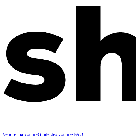
Vendre ma voiture
Guide des voitures
FAQ