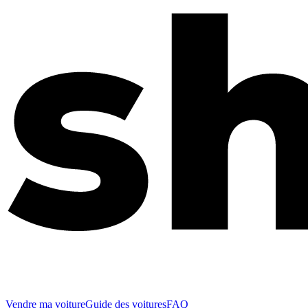
Vendre ma voiture
Guide des voitures
FAQ