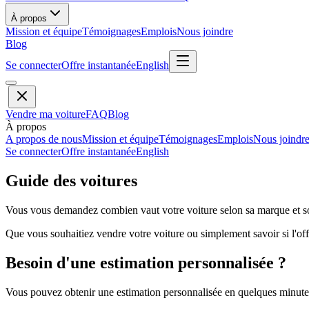
À propos
Mission et équipe
Témoignages
Emplois
Nous joindre
Blog
Se connecter
Offre instantanée
English
Vendre ma voiture
FAQ
Blog
À propos
A propos de nous
Mission et équipe
Témoignages
Emplois
Nous joindr
Se connecter
Offre instantanée
English
Guide des voitures
Vous vous demandez combien vaut votre voiture selon sa marque et so
Que vous souhaitiez vendre votre voiture ou simplement savoir si l'offr
Besoin d'une estimation personnalisée ?
Vous pouvez obtenir une estimation personnalisée en quelques minutes 