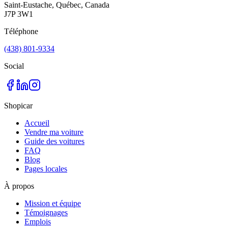
Saint-Eustache, Québec, Canada
J7P 3W1
Téléphone
(438) 801-9334
Social
Shopicar
Accueil
Vendre ma voiture
Guide des voitures
FAQ
Blog
Pages locales
À propos
Mission et équipe
Témoignages
Emplois