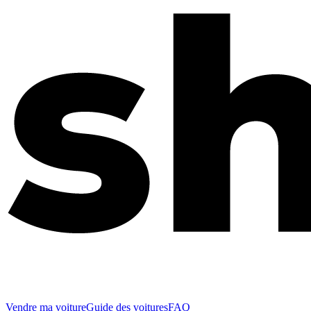
Vendre ma voiture
Guide des voitures
FAQ