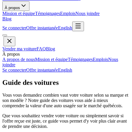
À propos
Mission et équipe
Témoignages
Emplois
Nous joindre
Blog
Se connecter
Offre instantanée
English
Vendre ma voiture
FAQ
Blog
À propos
A propos de nous
Mission et équipe
Témoignages
Emplois
Nous
joindre
Se connecter
Offre instantanée
English
Guide des voitures
Vous vous demandez combien vaut votre voiture selon sa marque et
son modèle ? Notre guide des voitures vous aide à mieux
comprendre la valeur d'une auto usagée sur le marché québécois.
Que vous souhaitiez vendre votre voiture ou simplement savoir si
l'offre reçue est juste, ce guide vous permet d'y voir plus clair avant
de prendre une décision.