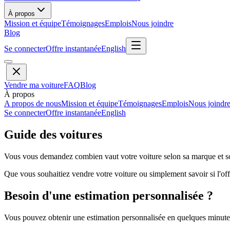
À propos
Mission et équipe
Témoignages
Emplois
Nous joindre
Blog
Se connecter
Offre instantanée
English
Vendre ma voiture
FAQ
Blog
À propos
A propos de nous
Mission et équipe
Témoignages
Emplois
Nous joindr
Se connecter
Offre instantanée
English
Guide des voitures
Vous vous demandez combien vaut votre voiture selon sa marque et so
Que vous souhaitiez vendre votre voiture ou simplement savoir si l'offr
Besoin d'une estimation personnalisée ?
Vous pouvez obtenir une estimation personnalisée en quelques minutes 