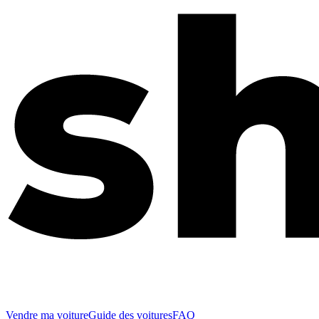
Vendre ma voiture
Guide des voitures
FAQ