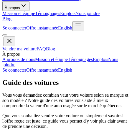
À propos
Mission et équipe
Témoignages
Emplois
Nous joindre
Blog
Se connecter
Offre instantanée
English
Vendre ma voiture
FAQ
Blog
À propos
A propos de nous
Mission et équipe
Témoignages
Emplois
Nous
joindre
Se connecter
Offre instantanée
English
Guide des voitures
Vous vous demandez combien vaut votre voiture selon sa marque et
son modèle ? Notre guide des voitures vous aide à mieux
comprendre la valeur d'une auto usagée sur le marché québécois.
Que vous souhaitiez vendre votre voiture ou simplement savoir si
l'offre reçue est juste, ce guide vous permet d'y voir plus clair avant
de prendre une décision.