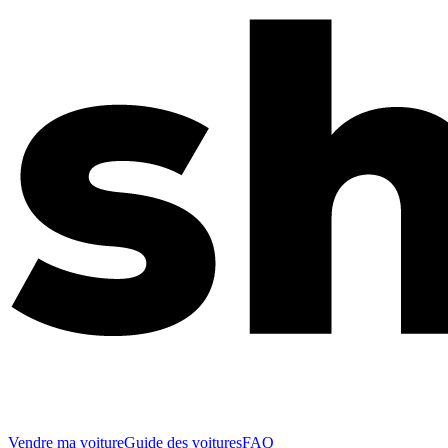
Vendre ma voiture
Guide des voitures
FAQ