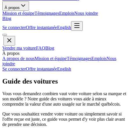
À propos
Mission et équipe
Témoignages
Emplois
Nous joindre
Blog
Se connecter
Offre instantanée
English
Vendre ma voiture
FAQ
Blog
À propos
A propos de nous
Mission et équipe
Témoignages
Emplois
Nous
joindre
Se connecter
Offre instantanée
English
Guide des voitures
Vous vous demandez combien vaut votre voiture selon sa marque et
son modèle ? Notre guide des voitures vous aide à mieux
comprendre la valeur d'une auto usagée sur le marché québécois.
Que vous souhaitiez vendre votre voiture ou simplement savoir si
l'offre reçue est juste, ce guide vous permet d'y voir plus clair avant
de prendre une décision.