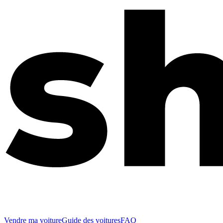
Vendre ma voiture
Guide des voitures
FAQ