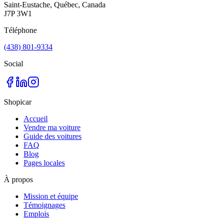
Saint-Eustache, Québec, Canada
J7P 3W1
Téléphone
(438) 801-9334
Social
Shopicar
Accueil
Vendre ma voiture
Guide des voitures
FAQ
Blog
Pages locales
À propos
Mission et équipe
Témoignages
Emplois