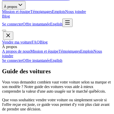
À propos
Mission et équipe
Témoignages
Emplois
Nous joindre
Blog
Se connecter
Offre instantanée
English
Vendre ma voiture
FAQ
Blog
À propos
A propos de nous
Mission et équipe
Témoignages
Emplois
Nous
joindre
Se connecter
Offre instantanée
English
Guide des voitures
Vous vous demandez combien vaut votre voiture selon sa marque et
son modèle ? Notre guide des voitures vous aide à mieux
comprendre la valeur d'une auto usagée sur le marché québécois.
Que vous souhaitiez vendre votre voiture ou simplement savoir si
l'offre reçue est juste, ce guide vous permet d'y voir plus clair avant
de prendre une décision.