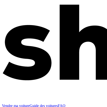
Vendre ma voiture
Guide des voitures
FAQ