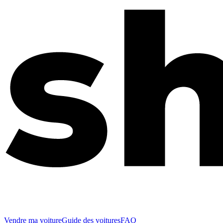
Vendre ma voiture
Guide des voitures
FAQ