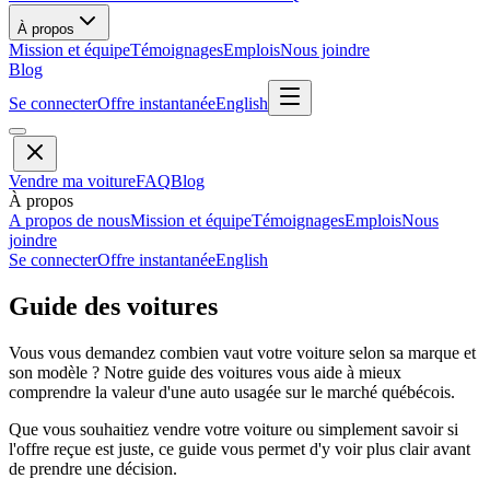
À propos
Mission et équipe
Témoignages
Emplois
Nous joindre
Blog
Se connecter
Offre instantanée
English
Vendre ma voiture
FAQ
Blog
À propos
A propos de nous
Mission et équipe
Témoignages
Emplois
Nous
joindre
Se connecter
Offre instantanée
English
Guide des voitures
Vous vous demandez combien vaut votre voiture selon sa marque et
son modèle ? Notre guide des voitures vous aide à mieux
comprendre la valeur d'une auto usagée sur le marché québécois.
Que vous souhaitiez vendre votre voiture ou simplement savoir si
l'offre reçue est juste, ce guide vous permet d'y voir plus clair avant
de prendre une décision.