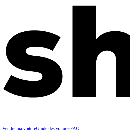
Vendre ma voiture
Guide des voitures
FAQ