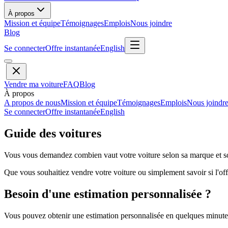
À propos
Mission et équipe
Témoignages
Emplois
Nous joindre
Blog
Se connecter
Offre instantanée
English
Vendre ma voiture
FAQ
Blog
À propos
A propos de nous
Mission et équipe
Témoignages
Emplois
Nous joindr
Se connecter
Offre instantanée
English
Guide des voitures
Vous vous demandez combien vaut votre voiture selon sa marque et so
Que vous souhaitiez vendre votre voiture ou simplement savoir si l'offr
Besoin d'une estimation personnalisée ?
Vous pouvez obtenir une estimation personnalisée en quelques minutes 