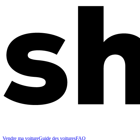
Vendre ma voiture
Guide des voitures
FAQ