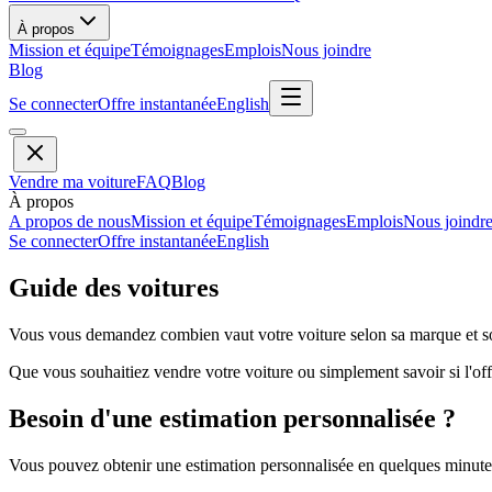
À propos
Mission et équipe
Témoignages
Emplois
Nous joindre
Blog
Se connecter
Offre instantanée
English
Vendre ma voiture
FAQ
Blog
À propos
A propos de nous
Mission et équipe
Témoignages
Emplois
Nous joindr
Se connecter
Offre instantanée
English
Guide des voitures
Vous vous demandez combien vaut votre voiture selon sa marque et so
Que vous souhaitiez vendre votre voiture ou simplement savoir si l'offr
Besoin d'une estimation personnalisée ?
Vous pouvez obtenir une estimation personnalisée en quelques minutes 