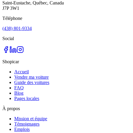
Saint-Eustache, Québec, Canada
J7P 3W1
Téléphone
(438) 801-9334
Social
Shopicar
Accueil
Vendre ma voiture
Guide des voitures
FAQ
Blog
Pages locales
À propos
Mission et équipe
Témoignages
Emplois