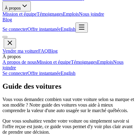
À propos
Mission et équipe
Témoignages
Emplois
Nous joindre
Blog
Se connecter
Offre instantanée
English
Vendre ma voiture
FAQ
Blog
À propos
A propos de nous
Mission et équipe
Témoignages
Emplois
Nous
joindre
Se connecter
Offre instantanée
English
Guide des voitures
Vous vous demandez combien vaut votre voiture selon sa marque et
son modèle ? Notre guide des voitures vous aide à mieux
comprendre la valeur d'une auto usagée sur le marché québécois.
Que vous souhaitiez vendre votre voiture ou simplement savoir si
l'offre reçue est juste, ce guide vous permet d'y voir plus clair avant
de prendre une décision.