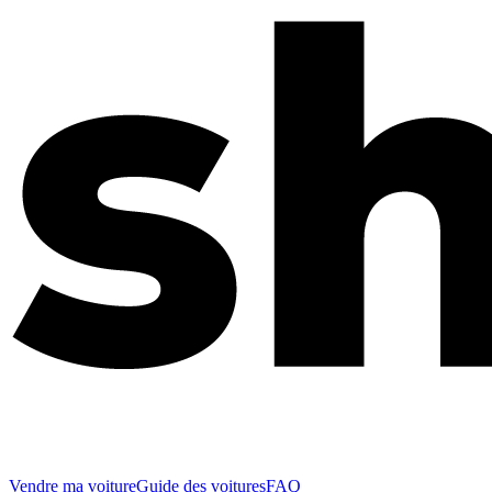
Vendre ma voiture
Guide des voitures
FAQ