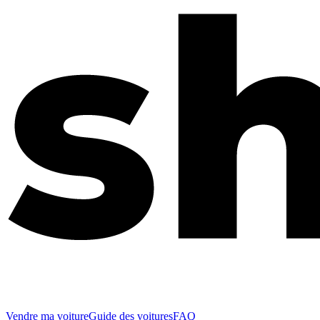
Vendre ma voiture
Guide des voitures
FAQ