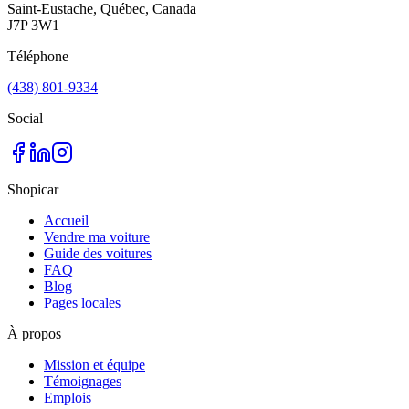
Saint-Eustache, Québec, Canada
J7P 3W1
Téléphone
(438) 801-9334
Social
Shopicar
Accueil
Vendre ma voiture
Guide des voitures
FAQ
Blog
Pages locales
À propos
Mission et équipe
Témoignages
Emplois