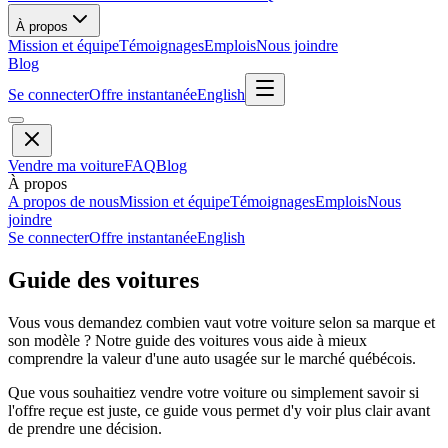
À propos
Mission et équipe
Témoignages
Emplois
Nous joindre
Blog
Se connecter
Offre instantanée
English
Vendre ma voiture
FAQ
Blog
À propos
A propos de nous
Mission et équipe
Témoignages
Emplois
Nous
joindre
Se connecter
Offre instantanée
English
Guide des voitures
Vous vous demandez combien vaut votre voiture selon sa marque et
son modèle ? Notre guide des voitures vous aide à mieux
comprendre la valeur d'une auto usagée sur le marché québécois.
Que vous souhaitiez vendre votre voiture ou simplement savoir si
l'offre reçue est juste, ce guide vous permet d'y voir plus clair avant
de prendre une décision.