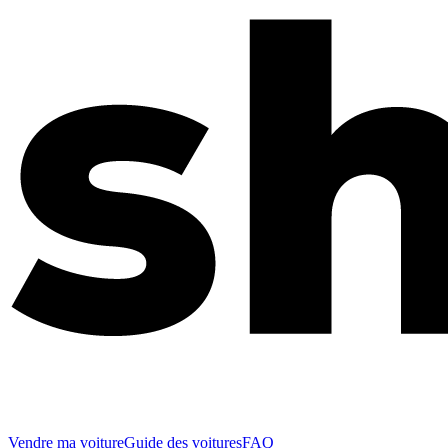
Vendre ma voiture
Guide des voitures
FAQ