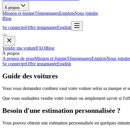
À propos
Mission et équipe
Témoignages
Emplois
Nous joindre
Blog
Se connecter
Offre instantanée
English
Vendre ma voiture
FAQ
Blog
À propos
A propos de nous
Mission et équipe
Témoignages
Emplois
Nous joindr
Se connecter
Offre instantanée
English
Guide des voitures
Vous vous demandez combien vaut votre voiture selon sa marque et so
Que vous souhaitiez vendre votre voiture ou simplement savoir si l'offr
Besoin d'une estimation personnalisée ?
Vous pouvez obtenir une estimation personnalisée en quelques minutes 