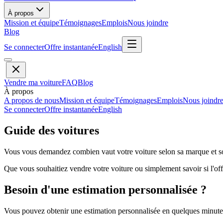
À propos
Mission et équipe
Témoignages
Emplois
Nous joindre
Blog
Se connecter
Offre instantanée
English
Vendre ma voiture
FAQ
Blog
À propos
A propos de nous
Mission et équipe
Témoignages
Emplois
Nous joindr
Se connecter
Offre instantanée
English
Guide des voitures
Vous vous demandez combien vaut votre voiture selon sa marque et so
Que vous souhaitiez vendre votre voiture ou simplement savoir si l'offr
Besoin d'une estimation personnalisée ?
Vous pouvez obtenir une estimation personnalisée en quelques minutes 