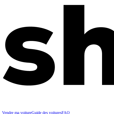
Vendre ma voiture
Guide des voitures
FAQ