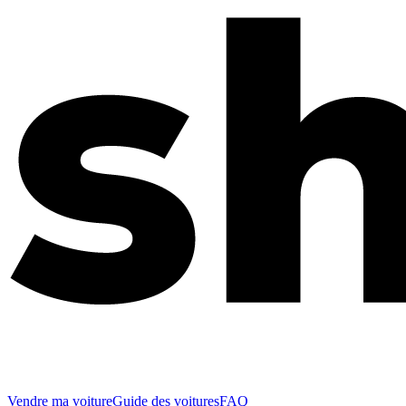
Vendre ma voiture
Guide des voitures
FAQ