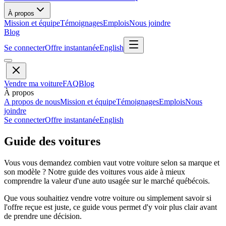
À propos
Mission et équipe
Témoignages
Emplois
Nous joindre
Blog
Se connecter
Offre instantanée
English
Vendre ma voiture
FAQ
Blog
À propos
A propos de nous
Mission et équipe
Témoignages
Emplois
Nous
joindre
Se connecter
Offre instantanée
English
Guide des voitures
Vous vous demandez combien vaut votre voiture selon sa marque et
son modèle ? Notre guide des voitures vous aide à mieux
comprendre la valeur d'une auto usagée sur le marché québécois.
Que vous souhaitiez vendre votre voiture ou simplement savoir si
l'offre reçue est juste, ce guide vous permet d'y voir plus clair avant
de prendre une décision.