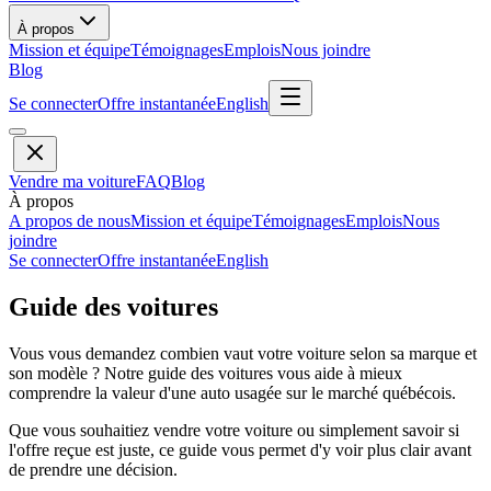
À propos
Mission et équipe
Témoignages
Emplois
Nous joindre
Blog
Se connecter
Offre instantanée
English
Vendre ma voiture
FAQ
Blog
À propos
A propos de nous
Mission et équipe
Témoignages
Emplois
Nous
joindre
Se connecter
Offre instantanée
English
Guide des voitures
Vous vous demandez combien vaut votre voiture selon sa marque et
son modèle ? Notre guide des voitures vous aide à mieux
comprendre la valeur d'une auto usagée sur le marché québécois.
Que vous souhaitiez vendre votre voiture ou simplement savoir si
l'offre reçue est juste, ce guide vous permet d'y voir plus clair avant
de prendre une décision.