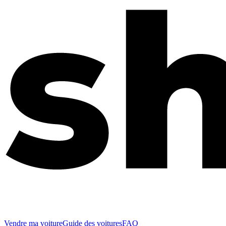
Vendre ma voiture
Guide des voitures
FAQ