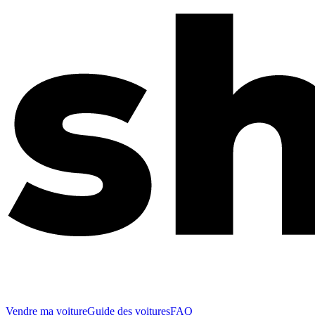
Vendre ma voiture
Guide des voitures
FAQ