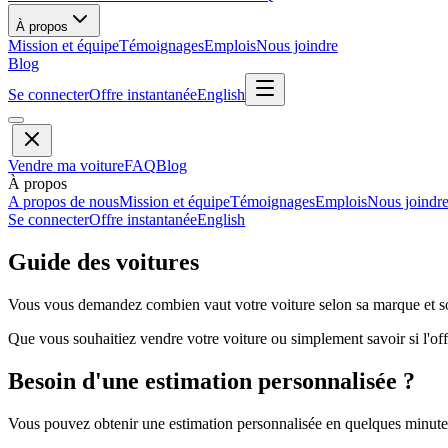
À propos
Mission et équipe
Témoignages
Emplois
Nous joindre
Blog
Se connecter
Offre instantanée
English
Vendre ma voiture
FAQ
Blog
À propos
A propos de nous
Mission et équipe
Témoignages
Emplois
Nous joindr
Se connecter
Offre instantanée
English
Guide des voitures
Vous vous demandez combien vaut votre voiture selon sa marque et so
Que vous souhaitiez vendre votre voiture ou simplement savoir si l'offr
Besoin d'une estimation personnalisée ?
Vous pouvez obtenir une estimation personnalisée en quelques minutes 