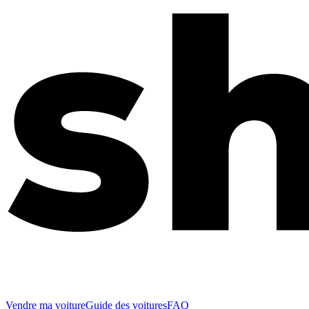
Vendre ma voiture
Guide des voitures
FAQ