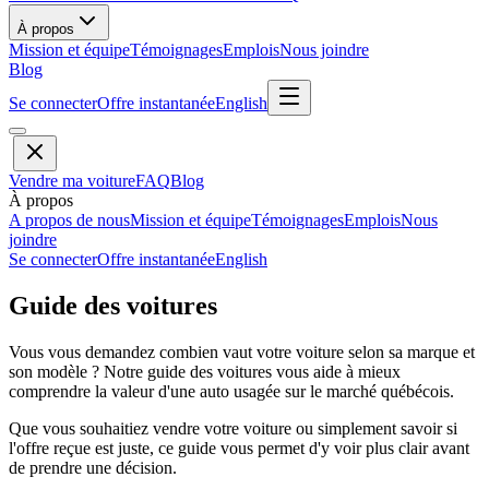
À propos
Mission et équipe
Témoignages
Emplois
Nous joindre
Blog
Se connecter
Offre instantanée
English
Vendre ma voiture
FAQ
Blog
À propos
A propos de nous
Mission et équipe
Témoignages
Emplois
Nous
joindre
Se connecter
Offre instantanée
English
Guide des voitures
Vous vous demandez combien vaut votre voiture selon sa marque et
son modèle ? Notre guide des voitures vous aide à mieux
comprendre la valeur d'une auto usagée sur le marché québécois.
Que vous souhaitiez vendre votre voiture ou simplement savoir si
l'offre reçue est juste, ce guide vous permet d'y voir plus clair avant
de prendre une décision.