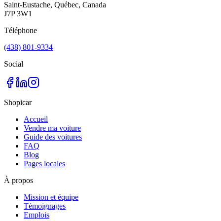
Saint-Eustache, Québec, Canada
J7P 3W1
Téléphone
(438) 801-9334
Social
Shopicar
Accueil
Vendre ma voiture
Guide des voitures
FAQ
Blog
Pages locales
À propos
Mission et équipe
Témoignages
Emplois